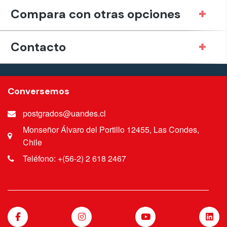
Compara con otras opciones
Contacto
Conversemos
postgrados@uandes.cl
Monseñor Álvaro del Portillo 12455, Las Condes,
Chile
Teléfono: +(56-2) 2 618 2467