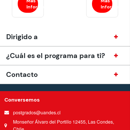
Más
Más
Información
Información
Dirigido a
¿Cuál es el programa para ti?
Contacto
Conversemos
postgrados@uandes.cl
Monseñor Álvaro del Portillo 12455, Las Condes,
Chile