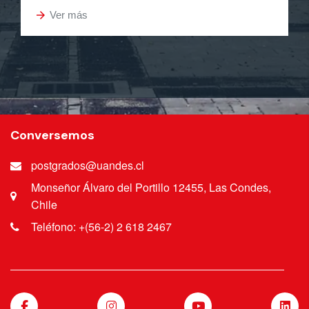
arrow_forward
Ver más
Conversemos
postgrados@uandes.cl
Monseñor Álvaro del Portillo 12455, Las Condes,
Chile
Teléfono: +(56-2) 2 618 2467