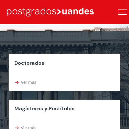
Doctorados
arrow_forward
Ver más
Magísteres y Postítulos
arrow_forward
Ver más