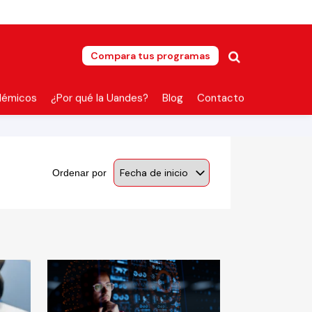
Compara tus programas
démicos
¿Por qué la Uandes?
Blog
Contacto
Ordenar por