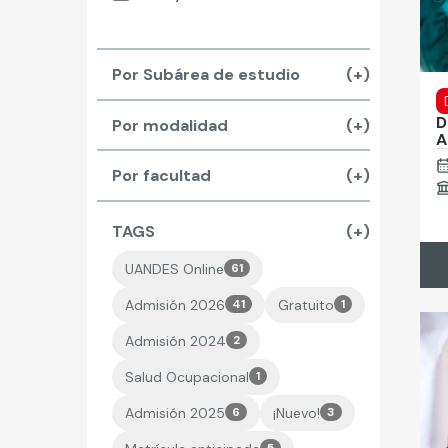
Por Subárea de estudio
(+)
D
Por modalidad
(+)
A
Por facultad
(+)
TAGS
(+)
UANDES Online
61
Admisión 2026
41
Gratuito
1
Admisión 2024
2
Salud Ocupacional
1
Admisión 2025
6
¡Nuevo!
3
5