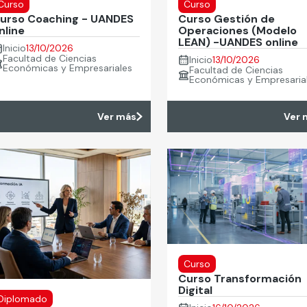
Curso
Curso
urso Coaching - UANDES
Curso Gestión de
nline
Operaciones (Modelo
LEAN) -UANDES online
Inicio
13/10/2026
Facultad de Ciencias
Inicio
13/10/2026
Económicas y Empresariales
Facultad de Ciencias
Económicas y Empresaria
Ver más
Ver 
Curso
Curso Transformación
Digital
Diplomado