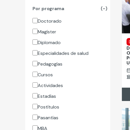
Por programa
(-)
Doctorado
Magíster
Diplomado
D
O
Especialidades de salud
P
U
Pedagogías
Cursos
Actividades
Estadías
Postítulos
Pasantías
MBA