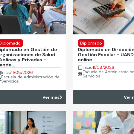
Diplomado
Diplomado
iplomado en Gestión de
Diplomado en Dirección
rganizaciones de Salud
Gestión Escolar - UAN
úblicas y Privadas -
online
ande...
Inicio
11/08/2026
Escuela de Administració
Inicio
11/08/2026
Servicios
Escuela de Administración de
Servicios
Ver más
Ver 