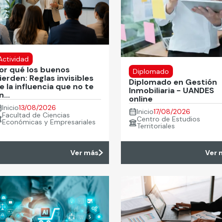
Actividad
or qué los buenos
Diplomado
ierden: Reglas invisibles
Diplomado en Gestión
e la influencia que no te
Inmobiliaria - UANDES
n...
online
Inicio
13/08/2026
Inicio
17/08/2026
Facultad de Ciencias
Centro de Estudios
Económicas y Empresariales
Territoriales
Ver más
Ver 