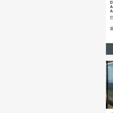
D
A
A