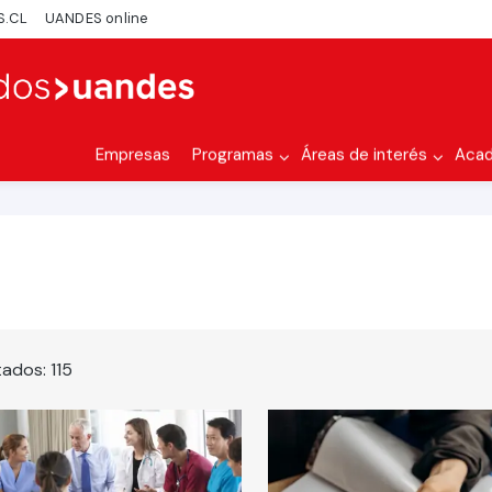
S.CL
UANDES online
Empresas
Programas
Áreas de interés
Aca
tados:
115