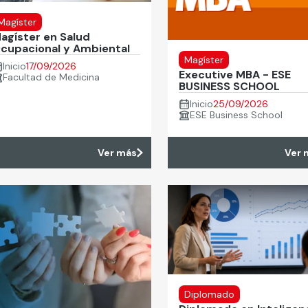
Magíster
agíster en Salud
cupacional y Ambiental
Magíster
Inicio
17/09/2026
Executive MBA - ESE
Facultad de Medicina
BUSINESS SCHOOL
Inicio
25/09/2026
ESE Business School
Ver más
Ver 
Diplomado