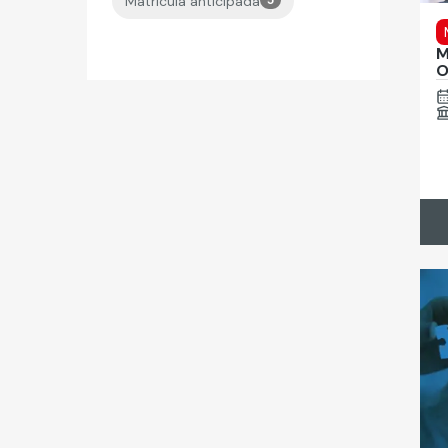
Matrícula anticipada
M
O