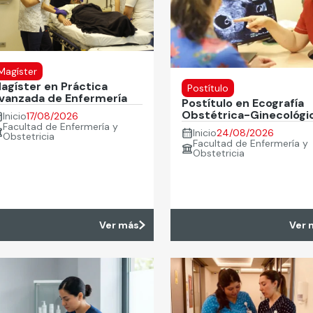
Magíster
agíster en Práctica
Postítulo
vanzada de Enfermería
Postítulo en Ecografía
Obstétrica-Ginecológi
Inicio
17/08/2026
Facultad de Enfermería y
Inicio
24/08/2026
Obstetricia
Facultad de Enfermería y
Obstetricia
Ver más
Ver 