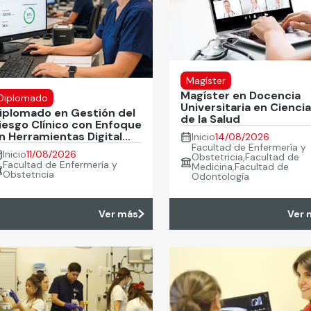
Magíster
Magíster en Docencia
Diplomado
Universitaria en Cienci
iplomado en Gestión del
de la Salud
iesgo Clínico con Enfoque
n Herramientas Digital...
Inicio
14/08/2026
Facultad de Enfermería y
Inicio
11/08/2026
Obstetricia,Facultad de
Facultad de Enfermería y
Medicina,Facultad de
Obstetricia
Odontología
Ver más
Ver 