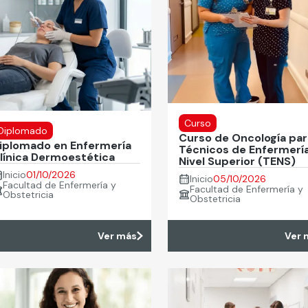
Curso
Diplomado
Curso de Oncología par
iplomado en Enfermería
Técnicos de Enfermerí
línica Dermoestética
Nivel Superior (TENS)
Inicio
01/10/2026
Inicio
05/10/2026
Facultad de Enfermería y
Facultad de Enfermería y
Obstetricia
Obstetricia
Ver más
Ver 