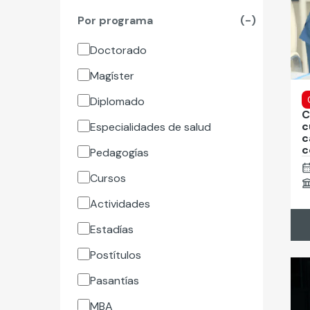
Por programa
(-)
Doctorado
Magíster
Diplomado
C
c
Especialidades de salud
c
c
Pedagogías
Cursos
Actividades
Estadías
Postítulos
Pasantías
MBA