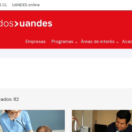
S.CL
UANDES online
Empresas
Programas
Áreas de interés
Aca
tados:
82