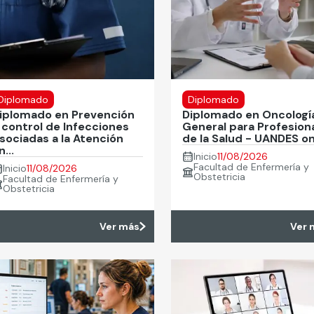
Diplomado
Diplomado
iplomado en Prevención
Diplomado en Oncologí
 control de Infecciones
General para Profesion
sociadas a la Atención
de la Salud - UANDES onl
n...
Inicio
11/08/2026
Facultad de Enfermería y
Inicio
11/08/2026
Obstetricia
Facultad de Enfermería y
Obstetricia
Ver más
Ver 