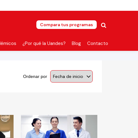
Compara tus programas
démicos
¿Por qué la Uandes?
Blog
Contacto
Ordenar por