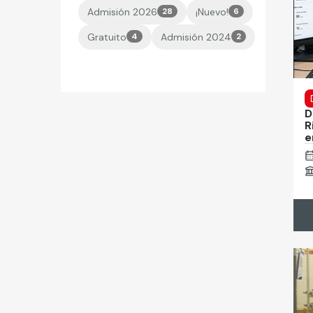
Admisión 2026
28
¡Nuevo!
6
Gratuito
4
Admisión 2024
2
D
R
e