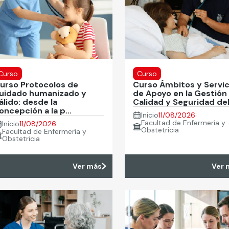
Curso
Curso
urso Protocolos de
Curso Ámbitos y Servic
uidado humanizado y
de Apoyo en la Gestión
álido: desde la
Calidad y Seguridad del.
oncepción a la p...
Inicio
11/08/2026
Facultad de Enfermería y
Inicio
11/08/2026
Obstetricia
Facultad de Enfermería y
Obstetricia
Ver más
Ver 