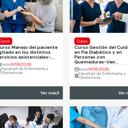
Curso
Curso
urso Manejo del paciente
Curso Gestión del Cui
gitado en los distintos
en Pie Diabético y en
ervicios asistenciales-...
Personas con
Quemaduras-Uan...
Inicio
11/08/2026
Facultad de Enfermería y
Inicio
11/08/2026
Obstetricia
Facultad de Enfermería y
Obstetricia
Ver más
Ver 