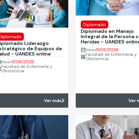
Diplomado
Diplomado en Manejo
Integral de la Persona 
Diplomado
Heridas - UANDES onlin
iplomado Liderazgo
stratégico de Equipos de
Inicio
11/08/2026
alud - UANDES online
Facultad de Enfermería y
Obstetricia
Inicio
11/08/2026
Facultad de Enfermería y
Obstetricia
Ver más
Ver 