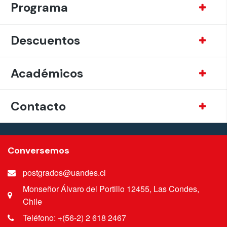
Programa
Descuentos
Académicos
Contacto
Conversemos
postgrados@uandes.cl
Monseñor Álvaro del Portillo 12455, Las Condes,
Chile
Teléfono: +(56-2) 2 618 2467