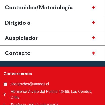
Contenidos/Metodología
Dirigido a
Auspiciador
Contacto
Conversemos
postgrados@uandes.cl
Monseñor Álvaro del Portillo 12455, Las Condes,
Chile
Teléfono: +(56-2) 2 618 2467