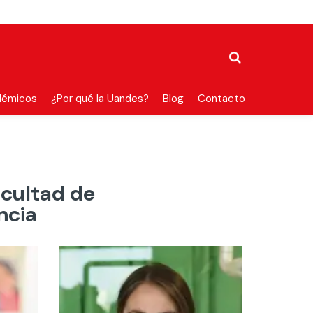
démicos
¿Por qué la Uandes?
Blog
Contacto
acultad de
ncia