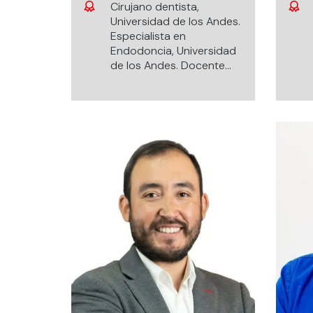
Cirujano dentista,
Terapéutica y Desarrollo
Universidad de los Andes.
de Nano-materiales para
Especialista en
las Ciencias Orales.
Endodoncia, Universidad
de los Andes. Docente
especialidad en
Endodoncia, Universidad
de los Andes. Docente
Diplomado en
Endodoncia, Universidad
de los Andes.