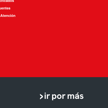
tificados
-
a
uentes
 Atención
te de
 de
ca de
e.
l
rado
e
eró
y
de
nte
del
f
S, h