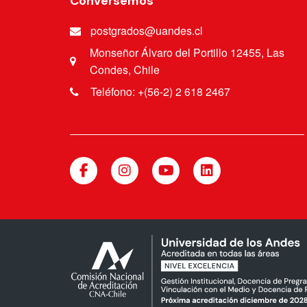
Conversemos
Postgrado e
Investigación, Facultad de
postgrados@uandes.cl
Odontología-Universidad
de La Frontera.
Monseñor Álvaro del Portillo 12455, Las
Condes, Chile
Teléfono: +(56-2) 2 618 2467