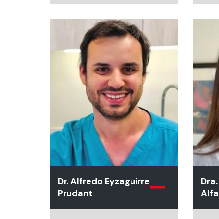
Tamilnadu en Madras,
India. Cirujano Dentista,
Universidad de Madras,
India. Ex profesor
asociado de la
Universidad Nacional de
Singapur. Actualmente
encabeza la disciplina de
Endodoncia en la
Universidad de Toronto,
Canadá. Más de 125
publicaciones en revistas
internacionales, dos co-
ediciones y 12 capítulos
escritos en libros en la
materia. Ha recibido
múltiples distinciones
Dr. Alfredo Eyzaguirre
Dra.
académicas. En la
Prudant
Alfa
Universidad de Toronto
enfoca sus
investigaciones en Foto