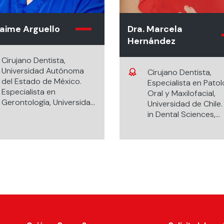
Jaime Arguello
Dra. Marcela
Hernández
Cirujano Dentista,
Universidad Autónoma
Cirujano Dentista,
del Estado de México.
Especialista en Patol
Especialista en
Oral y Maxilofacial,
Gerontología, Universidad
Universidad de Chile
Autónoma del Estado de
in Dental Sciences,
México. Maestría en
Universidad de Helsin
Gerontología Social,
Profesora Titular car
Universidad de León,
ordinaria Departame
España. Especialista en
de Patología y Medic
Endodoncia, Universidad
Oral, y Directora del
Autónoma del Estado de
Servicio de Anatomí
México. Maestría en
Patológica, Facultad de
Ciencias Odontológicas,
Odontología, Univer
Universidad Autónoma
de Chile. Premio Naci
del Estado de México.
de Ciencias