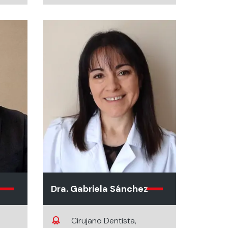
Universidad de Chile.
 de
Directora Especialidad en
cias
Endodoncia, Universidad
dad
de los Andes.
ón,
ndes.
Dra. Gabriela Sánchez
Cirujano Dentista,