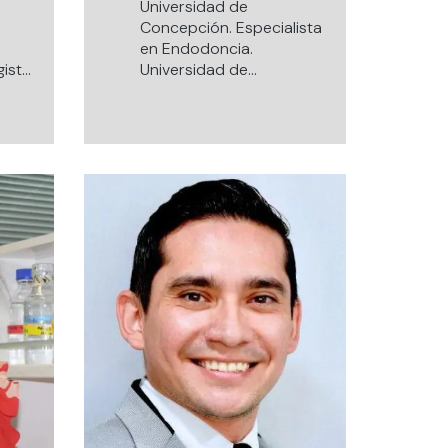
Universidad de
Concepción. Especialista
en Endodoncia.
gister
Universidad de
sidad
Concepción. Magíster en
Pedagogía para la
Educación Superior.
idad
Universidad del Bío-Bío.
6
Doctor en Ciencias,
Universidad de
Concepción. Docente de
pre y postgrado.
idad
Especialista Centro
Odontológico Andes,
ción
Concepción. Editor
 San
revista Científica Journal
of Oral Research.