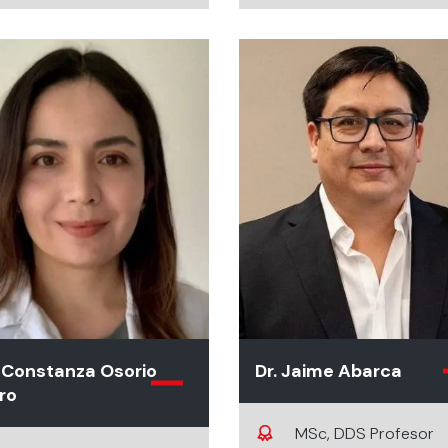
Universidad de los Andes.
Educación, Pontificia
Universidad Católica
Chile. Doctor en Cien
de la Salud, Universi
Internacional de
Catalunya, España.
Directora investigaci
Universidad de los A
 Constanza Osorio
Dr. Jaime Abarca
ro
MSc, DDS Profesor