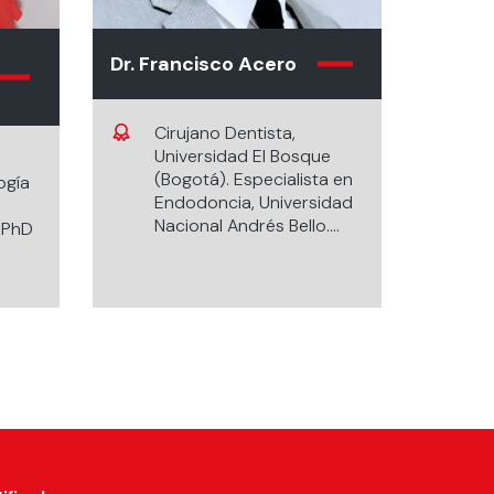
Dr. Francisco Acero
Cirujano Dentista,
Universidad El Bosque
(Bogotá). Especialista en
ogía
Endodoncia, Universidad
Nacional Andrés Bello.
. PhD
Endodoncista, Red Salud.
Endodoncista, NeoDent.
ki.
rera
nto
ina
a
sidad
onal