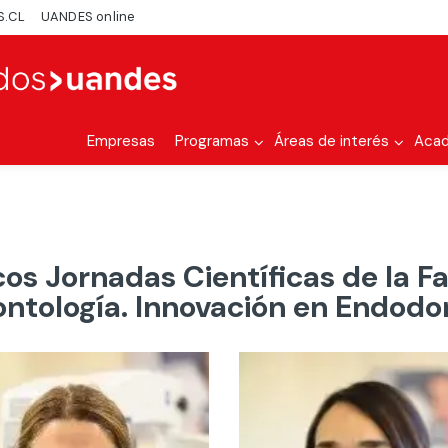
S.CL
UANDES online
Empresas
Programas
Áreas de interés
Aca
s Jornadas Científicas de la F
ntología. Innovación en Endodo