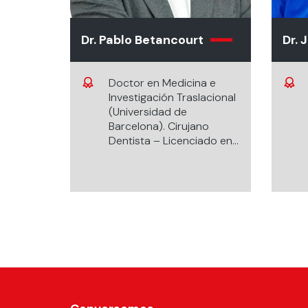
Dr. Pablo Betancourt
Dr. 
Doctor en Medicina e
Investigación Traslacional
(Universidad de
Barcelona). Cirujano
Dentista – Licenciado en
Odontología (Universidad
Mayor). Profesor
Asociado, Facultad de
Odontología (Universidad
de La Frontera).
Especialista en
Endodoncia (Universidad
de La Frontera). Máster
en Odontología
(Universidad de La
Frontera). Director de