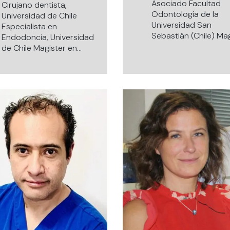
Asociado Facultad
Cirujano dentista,
Odontología de la
Universidad de Chile
Universidad San
Especialista en
Sebastián (Chile) Ma
Endodoncia, Universidad
Odontología, Univer
de Chile Magister en
de la Frontera 2014
Ciencias Odontológicas,
Especialista en
Universidad de Chile.
Endodoncia, Univers
Docente especialidad de
de Concepción, 200
Endodoncia, Universidad
Cirujano Dentista,
de los Andes.
Universidad de Talca,
2004 Licenciado en
odontología, Univers
de Talca, 2004
Diplomado en educa
Háptica, Universidad
Sebastián, 2015.