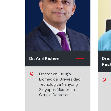
Dr. Anil Kishen
Dra.
Pes
Doctor en Cirugía
Biomédica, Universidad
Tecnológica Nanyong,
Singapur. Máster en
Cirugía Dental en
Endodoncia y
Odontología Operatoria,
Universidad Médica de