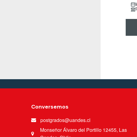
Conversemos
postgrados@uandes.cl
Monseñor Álvaro del Portillo 12455, Las