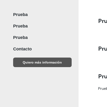
Prueba
Pr
Prueba
Prueba
Pr
Contacto
Quiero más información
Pr
Prue