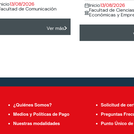
Inicio
13/08/2026
Inicio
13/08/2026
Facultad de Comunicación
Facultad de Ciencia
Económicas y Empre
Ver más
¿Quiénes Somos?
Solicitud de cer
Medios y Políticas de Pago
Preguntas Frec
Nuestras modalidades
Punto Único de