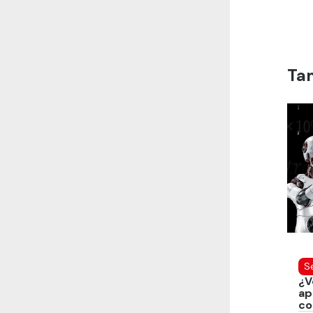
Ta
S
¿V
ap
co