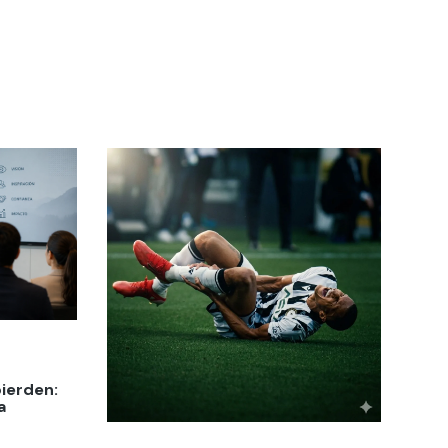
pierden:
a