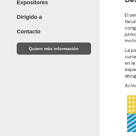
Expositores
El s
Dirigido a
facul
congr
Contacto
juris
moti
Quiero más información
La j
curia
en la
espac
abog
Activ