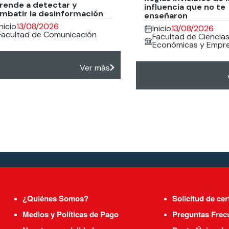
rende a detectar y
influencia que no te
mbatir la desinformación
enseñaron
Inicio
13/08/2026
Inicio
13/08/2026
Facultad de Comunicación
Facultad de Ciencia
Económicas y Empre
Ver más
¿Quiénes Somos?
Solicitud de cer
Medios y Políticas de Pago
Preguntas Frec