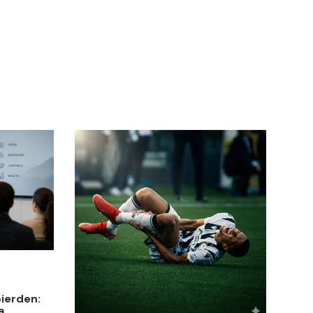
pierden:
a