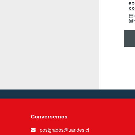
ap
co
Conversemos
postgrados@uandes.cl