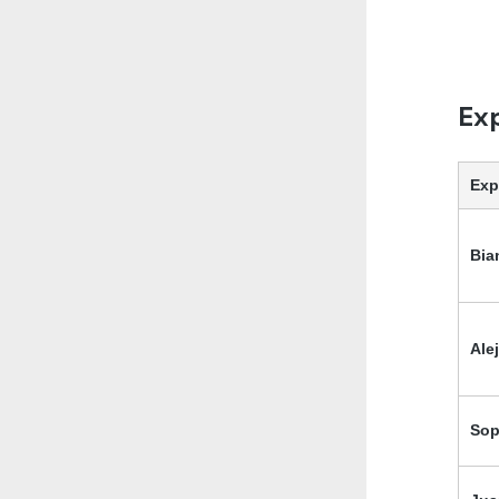
Ex
Exp
Bia
Ale
Sop