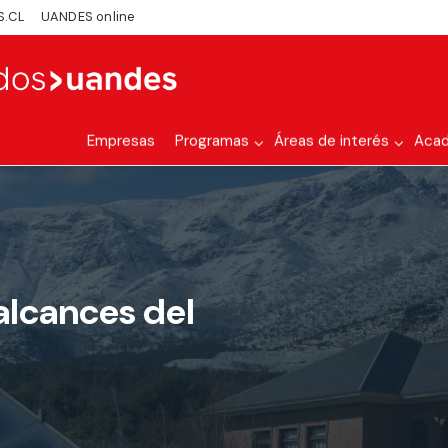
S.CL
UANDES online
Empresas
Programas
Áreas de interés
Aca
alcances del