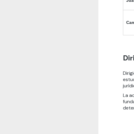
Jua
Cam
Dir
Dirig
estu
jurídi
La ac
funda
dete