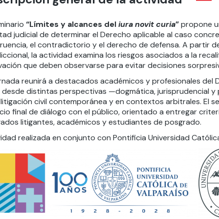
eminario
“Límites y alcances del
iura novit curia
”
propone un 
tad judicial de determinar el Derecho aplicable al caso concret
uencia, el contradictorio y el derecho de defensa. A partir d
diccional, la actividad examina los riesgos asociados a la recali
vación que deben observarse para evitar decisiones sorpresi
ornada reunirá a destacados académicos y profesionales del 
desde distintas perspectivas —dogmática, jurisprudencial y 
 litigación civil contemporánea y en contextos arbitrales. El
io final de diálogo con el público, orientado a entregar crite
ados litigantes, académicos y estudiantes de posgrado.
idad realizada en conjunto con Pontificia Universidad Católic