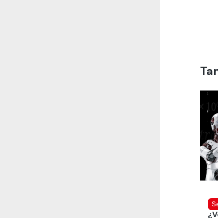
Ta
S
¿V