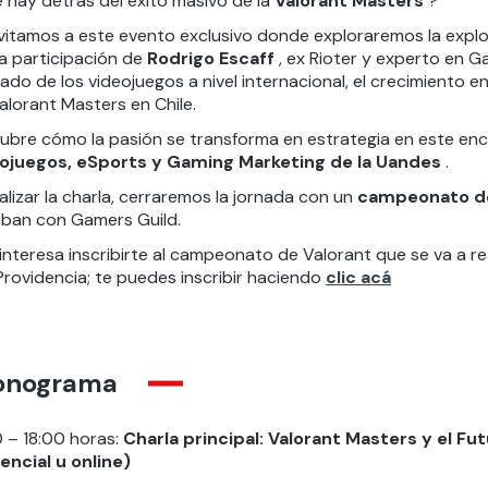
 hay detrás del éxito masivo de la
Valorant Masters
?
nvitamos a este evento exclusivo donde exploraremos la explo
la participación de
Rodrigo Escaff
, ex Rioter y experto en Ga
ado de los videojuegos a nivel internacional, el crecimiento
alorant Masters en Chile.
ubre cómo la pasión se transforma en estrategia en este encu
ojuegos, eSports y Gaming Marketing de la Uandes
.
nalizar la charla, cerraremos la jornada con un
campeonato de
riban con Gamers Guild.
 interesa inscribirte al campeonato de Valorant que se va a r
Providencia; te puedes inscribir haciendo
clic acá
onograma
0 – 18:00 horas:
Charla principal: Valorant Masters y el F
encial u online)