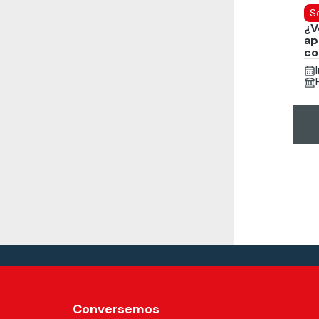
S
¿V
ap
co
Conversemos