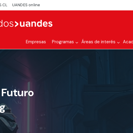
S.CL
UANDES online
Empresas
Programas
Áreas de interés
Aca
 Futuro
ng