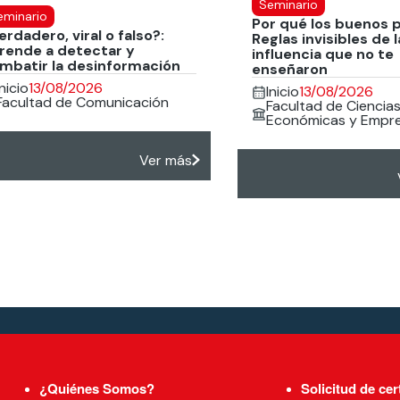
Seminario
eminario
Por qué los buenos 
erdadero, viral o falso?:
Reglas invisibles de l
rende a detectar y
influencia que no te
mbatir la desinformación
enseñaron
Inicio
13/08/2026
Inicio
13/08/2026
Facultad de Comunicación
Facultad de Ciencia
Económicas y Empre
Ver más
¿Quiénes Somos?
Solicitud de cer