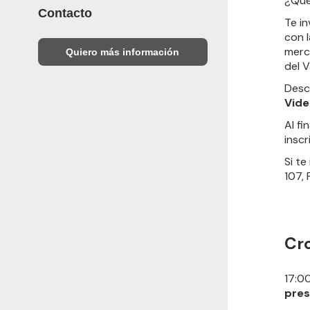
¿Qué
Contacto
Te i
con 
merc
Quiero más información
del V
Desc
Vide
Al fi
insc
Si te
107, 
Cr
17:0
pres