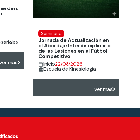
pierden:
a
Seminario
s
Jornada de Actualización en
sariales
el Abordaje Interdisciplinario
de las Lesiones en el Fútbol
Competitivo
Ver más
Inicio
22/08/2026
Escuela de Kinesiología
Ver más
tificados