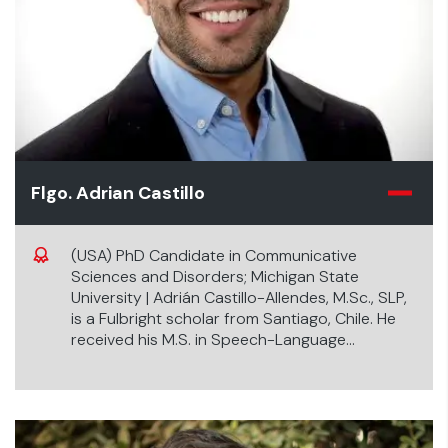
Flgo. Adrian Castillo
(USA) PhD Candidate in Communicative
Sciences and Disorders; Michigan State
University | Adrián Castillo-Allendes, M.Sc., SLP,
is a Fulbright scholar from Santiago, Chile. He
received his M.S. in Speech-Language
Pathology and Hearing and M.Sc. in Clinical
Physiology of Exercise from Universidad Mayor,
Santiago, Chile.