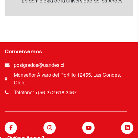
Epidemiología de la Universidad de los Andes.
PastPresident División de Fonoaudiología y
Terapia Ocupacional (DIFOTOI) en Sociedad
Chilena de Medicina Intensiva
(SOCHIMI).Director de Comunicaciones en
Sociedad Chilena de Deglución y Alimentación
(SOCHIDA). Académico Escuela de
Fonoaudiología Universidad de los Andes.
Conversemos
Fonoaudiólogo Departamento de Apoyo de
Rehabilitación CardioPulmonar Integral en el
postgrados@uandes.cl
Instituto Nacional del Tórax.
Monseñor Álvaro del Portillo 12455, Las Condes,
Chile
Teléfono: +(56-2) 2 618 2467
¿Quiénes Somos?