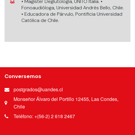
• Magíster Deglutología, UNITO Italia. •
Fonoaudióloga, Universidad Andrés Bello, Chile.
• Educadora de Párvulo, Pontificia Universidad
Católica de Chile.
Conversemos
postgrados@uandes.cl
Monseñor Álvaro del Portillo 12455, Las Condes,
Chile
Teléfono: +(56-2) 2 618 2467