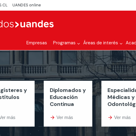
S.CL
UANDES online
Empresas
Programas
Áreas de interés
Aca
gísteres y
Diplomados y
Especiali
stítulos
Educación
Médicas y
Continua
Odontológ
Ver más
arrow_forward
Ver más
arrow_forward
Ver más