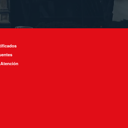
tificados
uentes
 Atención