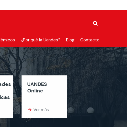
démicos
¿Por qué la Uandes?
Blog
Contacto
dades
UANDES
Online
icas
arrow_forward
Ver más