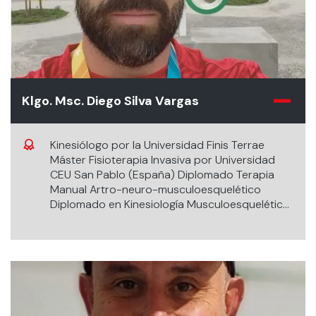
Klgo. Msc. Diego Silva Vargas
Kinesiólogo por la Universidad Finis Terrae
Máster Fisioterapia Invasiva por Universidad
CEU San Pablo (España) Diplomado Terapia
Manual Artro-neuro-musculoesquelético
Diplomado en Kinesiología Musculoesquelética
de los Cuadrantes Cuperior e Inferior
Kinesiólogo Clínica Universidad de los Andes y
Team Chile Docente de la Escuela de
Kinesiología Universidad de los Andes, Director
del Diplomado de Especialización en
Fisioterapia Invasiva y Ecografía
Musculoesquelética.