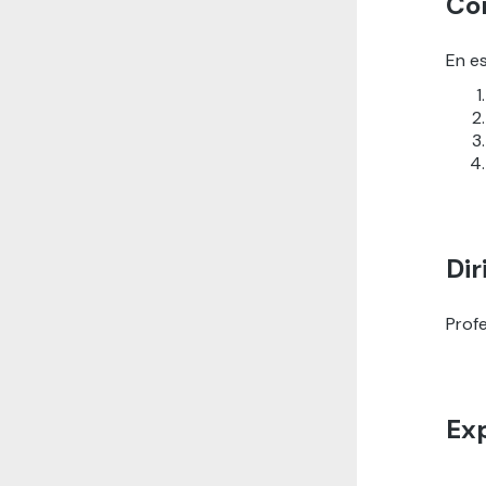
Co
En e
Dir
Profe
Ex