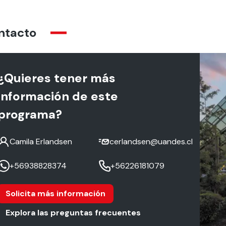
ntacto
¿Quieres tener más
información de este
programa?
Camila Erlandsen
cerlandsen@uandes.cl
+56938828374
+56226181079
Solicita más información
Explora las preguntas frecuentes