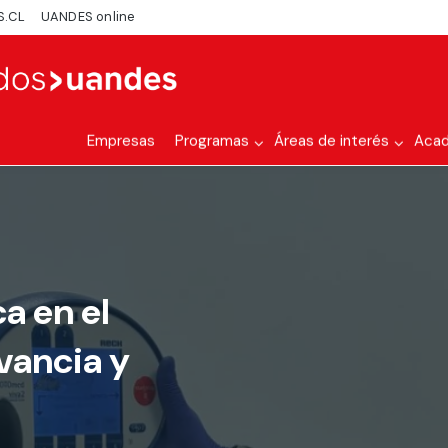
S.CL
UANDES online
Empresas
Programas
Áreas de interés
Aca
a en el
evancia y