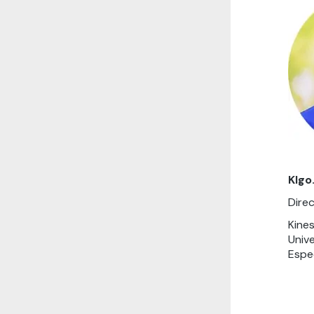
Klgo
Direc
Kines
Unive
Espec