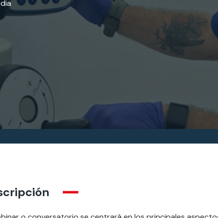
edia
scripción
binar o conversatorio se centrará en los principales aspectos 