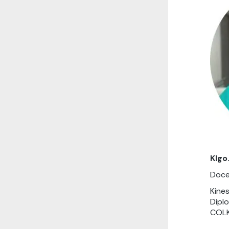
Klgo
Docen
Kines
Diplo
COLKI