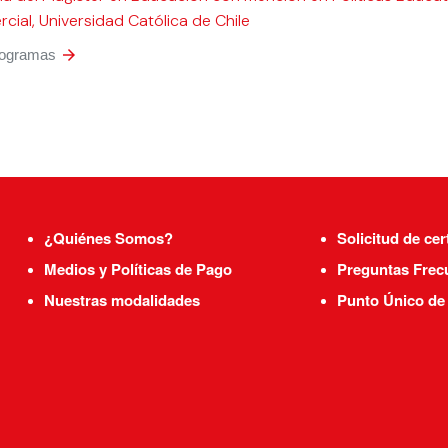
cial, Universidad Católica de Chile
rogramas
arrow_forward
¿Quiénes Somos?
Solicitud de cer
Medios y Políticas de Pago
Preguntas Frec
Nuestras modalidades
Punto Único de