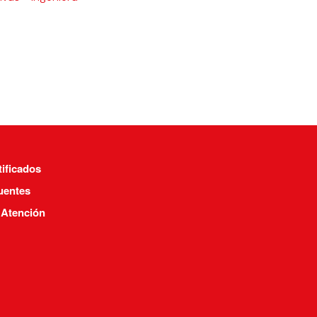
tificados
uentes
 Atención