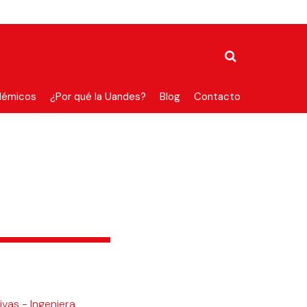
démicos
¿Por qué la Uandes?
Blog
Contacto
vas - Ingeniera