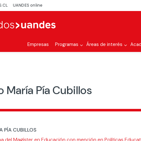
S.CL
UANDES online
Empresas
Programas
Áreas de interés
Aca
 María Pía Cubillos
A PÍA CUBILLOS
a del Magíster en Educación con mención en Políticas Educati