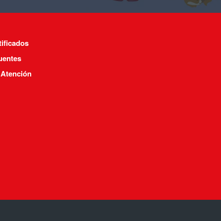
tificados
uentes
 Atención