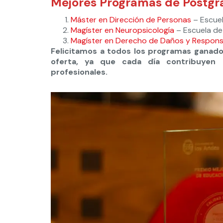
Mejores Programas de
Postgr
Máster en Dirección de Personas
– Escuel
Magíster en Neuropsicología
– Escuela de
Magíster en Derecho de Daños y Responsa
Felicitamos a todos los programas ganad
oferta, ya que cada día contribuyen
profesionales.