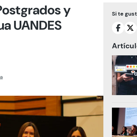
Postgrados y
Si te gus
nua UANDES
Artícu
ua