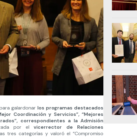
a para galardonar
los programas destacados
ejor Coordinación y Servicios”, “Mejores
ados”, correspondientes a la Admisión
ezada por el
vicerrector de Relaciones
tas tres categorías y valoró el “Compromiso