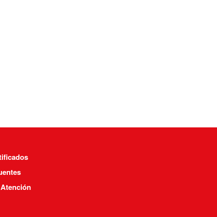
tificados
uentes
 Atención