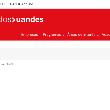
S.CL
UANDES online
Empresas
Programas
Áreas de interés
Aca
inua UANDES