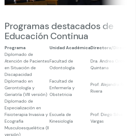
Programas destacados de
Educación Continua
Programa
Unidad Académica
Directora/Director
Diplomado de
Atención de Pacientes
Facultad de
Dra. Andrea Ormeño
en Situación de
Odontología
Quintana
Discapacidad
Diplomado en
Facultad de
Prof. Alejandra Rojas
Gerontología y
Enfermería y
Rivera
Geriatría (VIII versión)
Obstetricia
Diplomado de
Especialización en
Fisioterapia Invasiva y
Escuela de
Prof. Diego Silva
Ecografía
Kinesiología
Vargas
Musculoesquelética (II
versión)