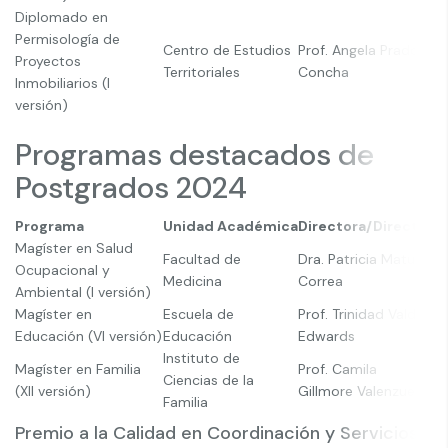
Diplomado en
Permisología de
Centro de Estudios
Prof. Angela Prado
Proyectos
Territoriales
Concha
Inmobiliarios (I
versión)
Programas destacados de
Postgrados 2024
Programa
Unidad Académica
Directora/Director
Magíster en Salud
Facultad de
Dra. Patricia Matus
Ocupacional y
Medicina
Correa
Ambiental (I versión)
Magíster en
Escuela de
Prof. Trinidad Valdés
Educación (VI versión)
Educación
Edwards
Instituto de
Magíster en Familia
Prof. Camila
Ciencias de la
(XII versión)
Gillmore Valenzuela
Familia
Premio a la Calidad en Coordinación y Servicios