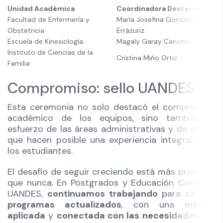
Unidad Académica
Coordinadora Destacada
Facultad de Enfermería y
María Josefina González
Obstetricia
Errázuriz
Escuela de Kinesiología
Magaly Garay Cancino
Instituto de Ciencias de la
Cristina Miño Ortiz
Familia
Compromiso: sello UANDES
Esta ceremonia no solo destacó el compromiso
académico de los equipos, sino también el
esfuerzo de las áreas administrativas y de apoyo
que hacen posible una experiencia integral para
los estudiantes.
El desafío de seguir creciendo está más presente
que nunca. En Postgrados y Educación Continua
UANDES,
continuamos trabajando
para ofrecer
programas actualizados
, con una
mirada
aplicada
y
conectada con las necesidades del