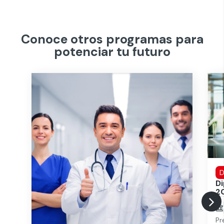
Conoce otros programas para
potenciar tu futuro
D
D
2
Pr