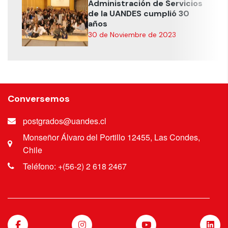
Administración de Servicios
de la UANDES cumplió 30
años
30 de Noviembre de 2023
Conversemos
postgrados@uandes.cl
Monseñor Álvaro del Portillo 12455, Las Condes,
Chile
Teléfono: +(56-2) 2 618 2467