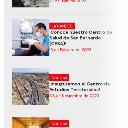
27 de Julio de 2023
La UANDES
¡Conoce nuestro Centro de
Salud de San Bernardo
(CESA)!
13 de Febrero de 2023
Noticias
¡Inauguramos el Centro de
Estudios Territoriales!
08 de Noviembre de 2023
Noticias