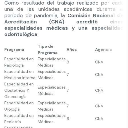
Como resultado del trabajo realizado por cada
una de las unidades académicas durante el
período de pandemia, la
Comisión Nacional de
Acreditación (CNA) acreditó cinco
especialidades médicas y una especialidad
odontológica
.
Tipo de
Programa
Años
Agencia
Programa
Especialidad en
Especialidades
8
CNA
Radiología
Médicas
Especialidad en
Especialidades
7
CNA
Medicina Interna
Médicas
Especialidad en
Especialidades
Obstetricia Y
7
CNA
Médicas
Ginecología
Especialidad en
Especialidades
7
CNA
Urología
Médicas
Especialidad en
Especialidades
6
CNA
Pediatría
Médicas
Especialización