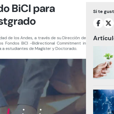
o BiCI para
Si te gus
stgrado
Artícu
idad de los Andes, a través de su Dirección de
os Fondos BiCI -Bidirectional Commitment in
a a estudiantes de Magíster y Doctorado.