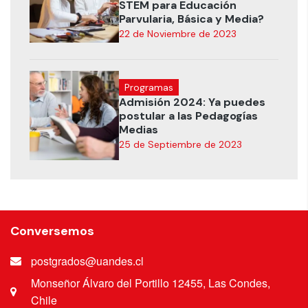
STEM para Educación
Parvularia, Básica y Media?
22 de Noviembre de 2023
Programas
Admisión 2024: Ya puedes
postular a las Pedagogías
Medias
25 de Septiembre de 2023
Conversemos
postgrados@uandes.cl
Monseñor Álvaro del Portillo 12455, Las Condes,
Chile