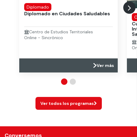
Diplomado
Diplomado en Ciudades Saludables
C
C
In
Centro de Estudios Territoriales
S
Online - Sincrónico
On
Ver más
Ver todos los programas
Conversemos