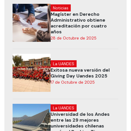
Noticias
Magíster en Derecho
Administrativo obtiene
acreditación por cuatro
años
28 de Octubre de 2025
La UANDES
Exitosa nueva versión del
Giving Day Uandes 2025
17 de Octubre de 2025
La UANDES
Universidad de los Andes
entre las 29 mejores
universidades chilenas