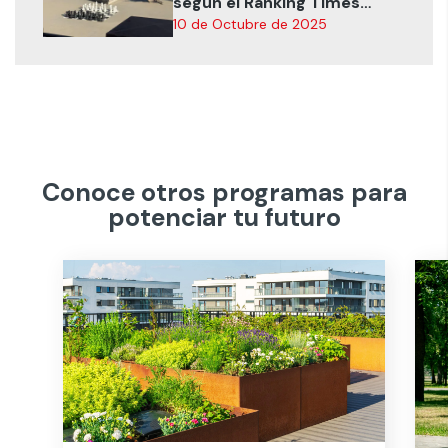
según el Ranking Times
Higher Education 2026
10 de Octubre de 2025
Conoce otros programas para
potenciar tu futuro