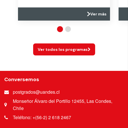
Ver más
Ver todos los programas
Conversemos
postgrados@uandes.cl
Monseñor Álvaro del Portillo 12455, Las Condes,
Chile
Teléfono: +(56-2) 2 618 2467