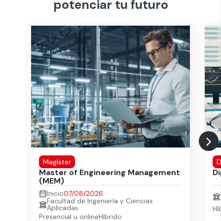
potenciar tu futuro
Magíster
D
Master of Engineering Management
Di
(MEM)
Inicio
07/08/2026
Facultad de Ingeniería y Ciencias
Aplicadas
Hí
Presencial u online
Híbrido