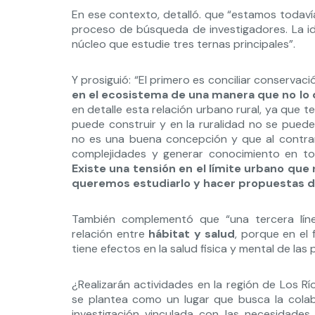
En ese contexto, detalló. que “estamos todaví
proceso de búsqueda de investigadores. La id
núcleo que estudie tres ternas principales”.
Y prosiguió: “El primero es conciliar conservaci
en el ecosistema de una manera que no lo 
en detalle esta relación urbano rural, ya que t
puede construir y en la ruralidad no se pued
no es una buena concepción y que al contrari
complejidades y generar conocimiento en tor
Existe una tensión en el límite urbano que
queremos estudiarlo y hacer propuestas de 
También complementó que “una tercera lín
relación entre
hábitat y salud
, porque en el
tiene efectos en la salud fisica y mental de las
¿Realizarán actividades en la región de Los R
se plantea como un lugar que busca la colab
investigación vinculada con las necesidades