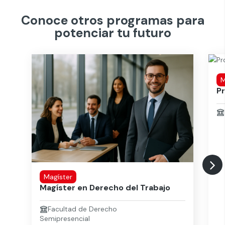
Conoce otros programas para
potenciar tu futuro
M
P
Magíster
Magíster en Derecho del Trabajo
Facultad de Derecho
Semipresencial