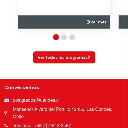
Ver más
Ver todos los programas
Conversemos
postgrados@uandes.cl
Monseñor Álvaro del Portillo 12455, Las Condes,
Chile
Teléfono: +(56-2) 2 618 2467