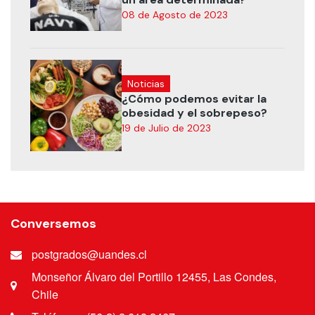
08 de Agosto de 2023
Noticias
¿Cómo podemos evitar la
obesidad y el sobrepeso?
19 de Julio de 2023
Conversemos
postgrados@uandes.cl
Monseñor Álvaro del Portillo 12455, Las Condes,
Chile