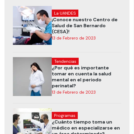
La UANDES
¡Conoce nuestro Centro de
Salud de San Bernardo
(CESA)!
13 de Febrero de 2023
Tendencias
¿Por qué es importante
tomar en cuenta la salud
mental en el periodo
perinatal?
13 de Febrero de 2023
Programas
¿Cuánto tiempo toma un
médico en especializarse en
un área determinada?