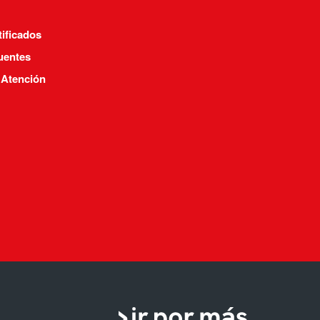
tificados
uentes
 Atención