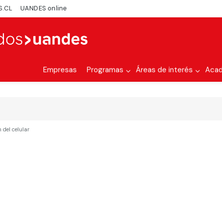
S.CL
UANDES online
Empresas
Programas
Áreas de interés
Aca
 del celular