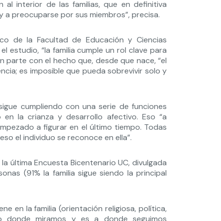
l interior de las familias, que en definitiva
 y a preocuparse por sus miembros”, precisa.
mico de la Facultad de Educación y Ciencias
el estudio, “la familia cumple un rol clave para
 en parte con el hecho que, desde que nace, “el
cia; es imposible que pueda sobrevivir solo y
a, sigue cumpliendo con una serie de funciones
en la crianza y desarrollo afectivo. Eso “a
empezado a figurar en el último tiempo. Todas
so el individuo se reconoce en ella”.
la última Encuesta Bicentenario UC, divulgada
onas (91% la familia sigue siendo la principal
e en la familia (orientación religiosa, política,
spero donde miramos y es a donde seguimos