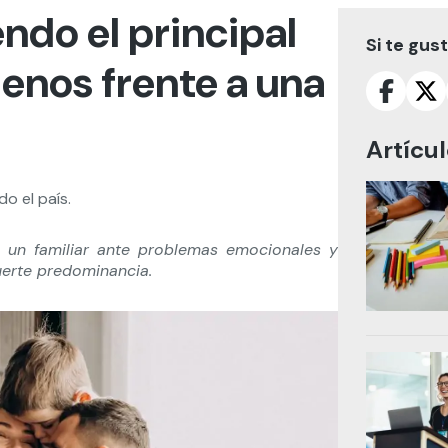
endo el principal
Si te gus
lenos frente a una
Artícu
o el país.
a un familiar ante problemas emocionales y
uerte predominancia.