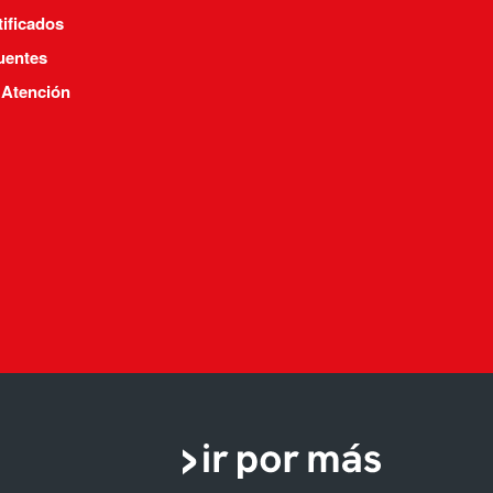
tificados
uentes
 Atención