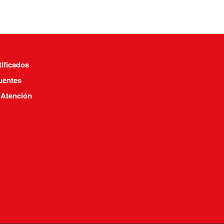
tificados
uentes
 Atención