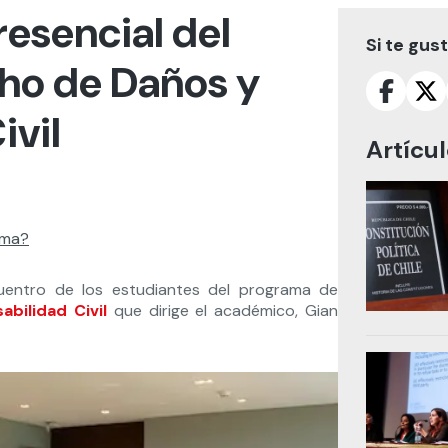
resencial del
Si te gus
ho de Daños y
ivil
Artícu
ama?
cuentro de los estudiantes del programa
de
bilidad Civil
que dirige el académico, Gian