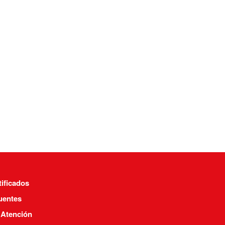
tificados
uentes
 Atención