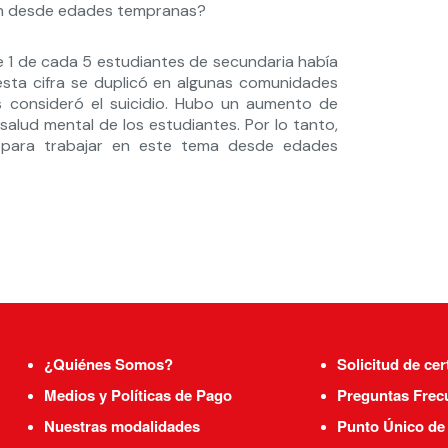
ión desde edades tempranas?
e 1 de cada 5 estudiantes de secundaria había
esta cifra se duplicó en algunas comunidades
s consideró el suicidio. Hubo un aumento de
salud mental de los estudiantes. Por lo tanto,
 para trabajar en este tema desde edades
¿Quiénes Somos?
Solicitud de cer
Medios y Políticas de Pago
Preguntas Frec
Nuestras modalidades
Punto Único de