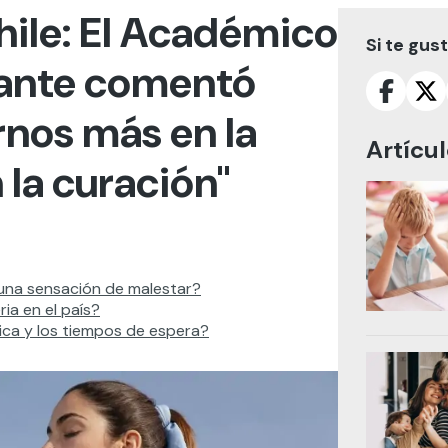
hile: El Académico
Si te gus
ante comentó
nos más en la
Artícu
 la curación"
 una sensación de malestar?
ia en el país?
ica y los tiempos de espera?