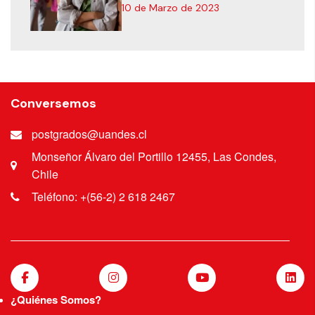
10 de Marzo de 2023
Conversemos
postgrados@uandes.cl
Monseñor Álvaro del Portillo 12455, Las Condes,
Chile
Teléfono: +(56-2) 2 618 2467
¿Quiénes Somos?