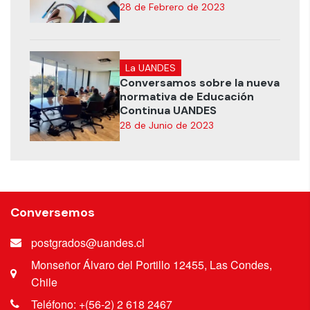
28 de Febrero de 2023
La UANDES
Conversamos sobre la nueva
normativa de Educación
Continua UANDES
28 de Junio de 2023
Conversemos
postgrados@uandes.cl
Monseñor Álvaro del Portillo 12455, Las Condes,
Chile
Teléfono: +(56-2) 2 618 2467