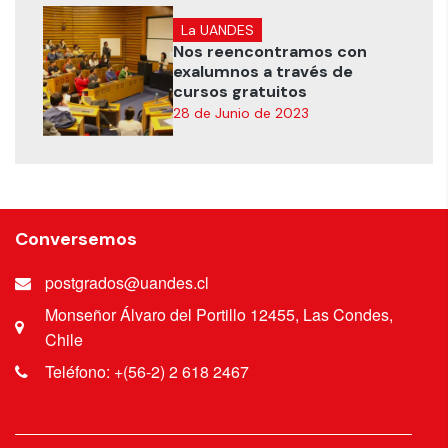
La UANDES
Nos reencontramos con
exalumnos a través de
cursos gratuitos
28 de Junio de 2023
Conversemos
postgrados@uandes.cl
Monseñor Álvaro del Portillo 12455, Las Condes,
Chile
Teléfono: +(56-2) 2 618 2467