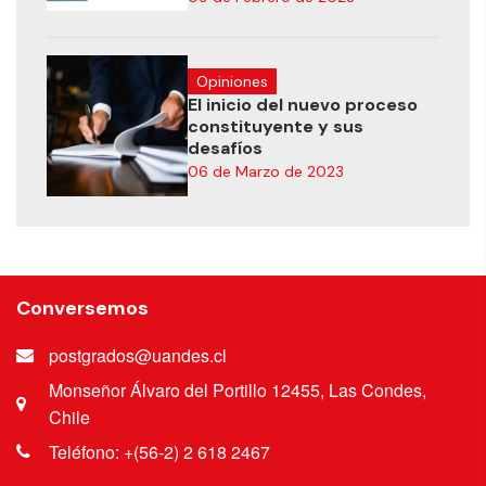
Opiniones
El inicio del nuevo proceso
constituyente y sus
desafíos
06 de Marzo de 2023
Conversemos
postgrados@uandes.cl
Monseñor Álvaro del Portillo 12455, Las Condes,
Chile
Teléfono: +(56-2) 2 618 2467