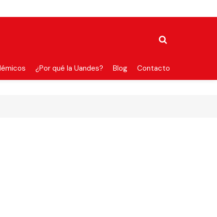
démicos
¿Por qué la Uandes?
Blog
Contacto