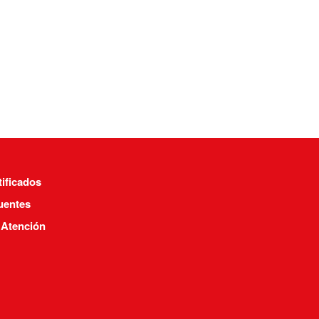
tificados
uentes
 Atención