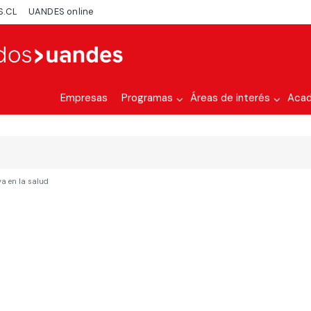
S.CL
UANDES online
Empresas
Programas
Áreas de interés
Aca
va en la salud