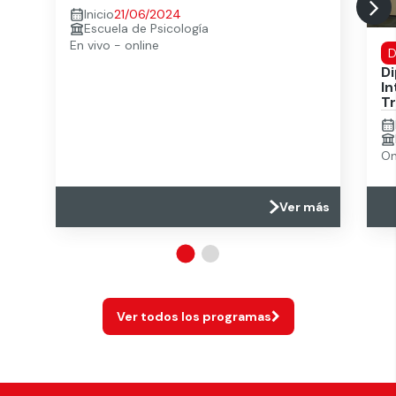
Inicio
21/06/2024
Escuela de Psicología
En vivo - online
D
D
In
T
On
Ver más
Ver todos los programas