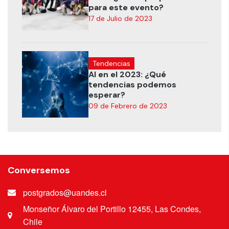
para este evento?
17 de Julio de 2023
Tendencias
AI en el 2023: ¿Qué
tendencias podemos
esperar?
09 de Febrero de 2023
Conversemos
postgrados@uandes.cl
Monseñor Álvaro del Portillo 12455, Las Condes,
Chile