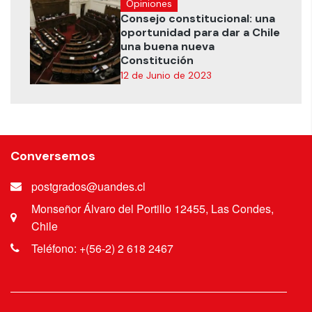
Opiniones
Consejo constitucional: una
oportunidad para dar a Chile
una buena nueva
Constitución
12 de Junio de 2023
Conversemos
postgrados@uandes.cl
Monseñor Álvaro del Portillo 12455, Las Condes,
Chile
Teléfono: +(56-2) 2 618 2467