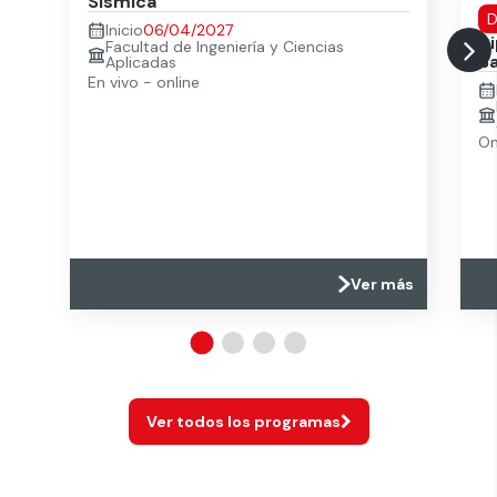
Sísmica
D
Inicio
06/04/2027
D
Facultad de Ingeniería y Ciencias
B
Aplicadas
En vivo - online
On
Ver más
Ver todos los programas