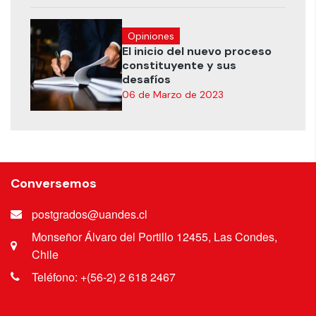
Opiniones
El inicio del nuevo proceso
constituyente y sus
desafíos
06 de Marzo de 2023
Conversemos
postgrados@uandes.cl
Monseñor Álvaro del Portillo 12455, Las Condes,
Chile
Teléfono: +(56-2) 2 618 2467