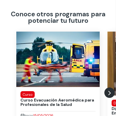
Conoce otros programas para
potenciar tu futuro
Curso
Curso Evacuación Aeromédica para
D
Profesionales de la Salud
D
E
Inicio
15/05/2026