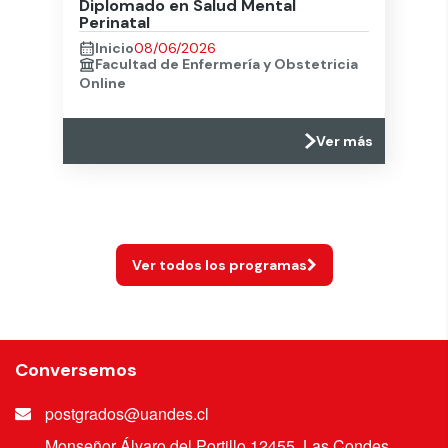
Diplomado en Salud Mental
Perinatal
Inicio
08/06/2026
Facultad de Enfermería y Obstetricia
Online
Ver más
Ver todos los programas
Conversemos
postgrados@uandes.cl
Monseñor Álvaro del Portillo 12455, Las Condes,