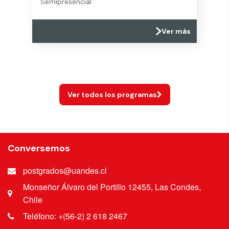
Semipresencial
Ver más
Ver todos los programas
Conversemos
postgrados@uandes.cl
Monseñor Álvaro del Portillo 12455, Las Condes,
Chile
Teléfono: +(56-2) 2 618 2467