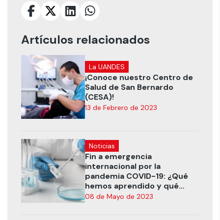
Artículos relacionados
La UANDES
¡Conoce nuestro Centro de
Salud de San Bernardo
(CESA)!
13 de Febrero de 2023
Noticias
Fin a emergencia
internacional por la
pandemia COVID-19: ¿Qué
hemos aprendido y qué
debemos mejorar?
08 de Mayo de 2023