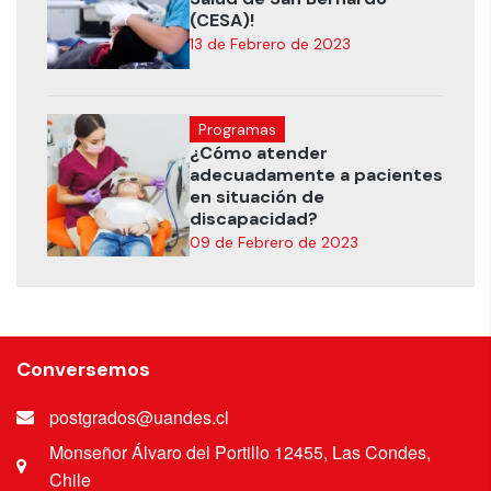
(CESA)!
13 de Febrero de 2023
Programas
¿Cómo atender
adecuadamente a pacientes
en situación de
discapacidad?
09 de Febrero de 2023
Conversemos
postgrados@uandes.cl
Monseñor Álvaro del Portillo 12455, Las Condes,
Chile