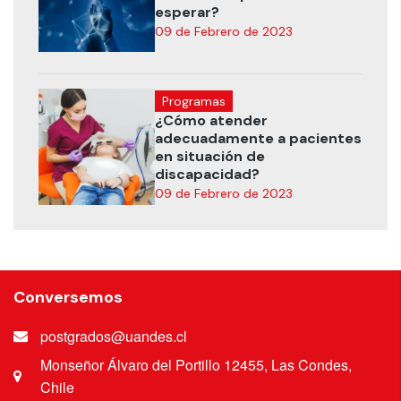
esperar?
09 de Febrero de 2023
Programas
¿Cómo atender
adecuadamente a pacientes
en situación de
discapacidad?
09 de Febrero de 2023
Conversemos
postgrados@uandes.cl
Monseñor Álvaro del Portillo 12455, Las Condes,
Chile