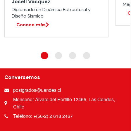
Josell Vásquez
Mag
Diplomado en Dinámica Estructural y
C
Diseño Sísmico​
Conoce más
Conversemos
postgrados@uandes.cl
Monseñor Álvaro del Portillo 12455, Las Condes,
Chile
Teléfono: +(56-2) 2 618 2467