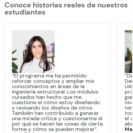
Conoce historias reales de nuestros
estudiantes
“El programa me ha permitido
“De
reforzar conceptos y ampliar mis
Der
conocimientos en áreas de la
UAN
ingeniería estructural. Los módulos
pro
cursados han hecho que me
gar
cuestione el cómo estoy diseñando
niv
y revisando los diseños de otros.
ten
También han contribuido a generar
tod
una mirada crítica y cuestionarme el
el 
por qué se hacen las cosas de cierta
ab
forma y cómo se pueden mejorar”.
Ma